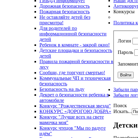
ГИБДД информирует
Наши дост
Дорожная безопасность
Антикорру
Пожарная безопасность
Конкурсы
Не оставляйте детей без
присмотра!
Политика 
Для родителей по
информационной безопасности
детей
Логин
Ребенок в комнате - закрой окно!
Детские площадки и безопасность
Пароль
детей
Правила пожарной безопасности в
Запомнит
лесу
Сообщи, где торгуют смертью!
Коммунальные ЧП и техническая
безопасность
Безопасность на льду
Забыли пар
Декрет о безопасности ребенка в
Забыли лог
автомобиле
Поиск
Конкурс "Рождественская звезда"
Искать...
КОНКУРС «ДОРОГОЮ ДОБРА»
Конкурс "Лучше всех на свете
мамочка моя"
Детски
Конкурс чтецов "Мы по радуге
идём"
Подробнос