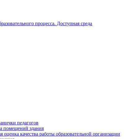
разовательного процесса. Доступная среда
анички педагогов
а помещений здания
я оценка качества работы образовательной организации