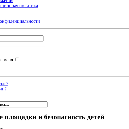
ижения
пционная политика
конфиденциальности
ь меня
оль?
ин?
е площадки и безопасность детей
ти