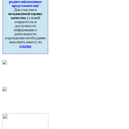
родители(законные
представители)!
Для участия в
независимой оценке
качества
условий
открытости и
доступности
информации о
деятельности
учреждения необходимо
заполнить анкету по
ссылке