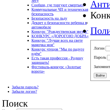
лесу
Анти
Сообщи, где торгуют смертью!
Коммунальные ЧП и техническая
Кон
безопасность
Безопасность на льду
Декрет о безопасности ребенка в
автомобиле
Поли
Конкурс "Рождественская звезда"
КОНКУРС «ДОРОГОЮ ДОБРА»
Конкурс "Лучше всех на свете
мамочка моя"
Логин
Конкурс чтецов "Мы по радуге
идём"
Пароль
Есть такая профессия - Родину
защищать!
Запомнит
Фестиваль-конкурс «Золотые
ворота»
Забыли пароль?
Забыли логин?
Поиск