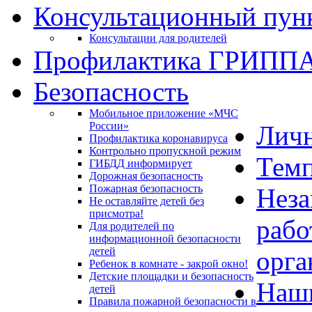
Консультационный пун
Консультации для родителей
Профилактика ГРИПП
Безопасность
Мобильное приложение «МЧС
России»
Личн
Профилактика коронавируса
Контрольно пропускной режим
Темп
ГИБДД информирует
Дорожная безопасность
Пожарная безопасность
Неза
Не оставляйте детей без
присмотра!
рабо
Для родителей по
информационной безопасности
детей
орга
Ребенок в комнате - закрой окно!
Детские площадки и безопасность
Наш
детей
Правила пожарной безопасности в