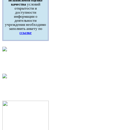
независимой оценке
качества
условий
открытости и
доступности
информации о
деятельности
учреждения необходимо
заполнить анкету по
ссылке