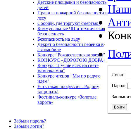
Детские площадки и безопасность
Наш
детей
Правила пожарной безопасности в
лесу
Анти
Сообщи, где торгуют смертью!
Коммунальные ЧП и техническая
Кон
безопасность
Безопасность на льду
Декрет о безопасности ребенка в
автомобиле
Поли
Конкурс "Рождественская звезда"
КОНКУРС «ДОРОГОЮ ДОБРА»
Конкурс "Лучше всех на свете
мамочка моя"
Логин
Конкурс чтецов "Мы по радуге
идём"
Пароль
Есть такая профессия - Родину
защищать!
Запомнит
Фестиваль-конкурс «Золотые
ворота»
Забыли пароль?
Забыли логин?