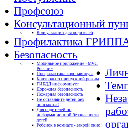
Профсоюз
Консультационный пун
Консультации для родителей
Профилактика ГРИПП
Безопасность
Мобильное приложение «МЧС
России»
Личн
Профилактика коронавируса
Контрольно пропускной режим
Темп
ГИБДД информирует
Дорожная безопасность
Пожарная безопасность
Неза
Не оставляйте детей без
присмотра!
рабо
Для родителей по
информационной безопасности
детей
орга
Ребенок в комнате - закрой окно!