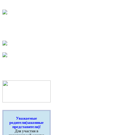
Уважаемые
родители(законные
представители)!
Для участия в