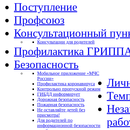
Поступление
Профсоюз
Консультационный пун
Консультации для родителей
Профилактика ГРИПП
Безопасность
Мобильное приложение «МЧС
России»
Личн
Профилактика коронавируса
Контрольно пропускной режим
Темп
ГИБДД информирует
Дорожная безопасность
Пожарная безопасность
Неза
Не оставляйте детей без
присмотра!
рабо
Для родителей по
информационной безопасности