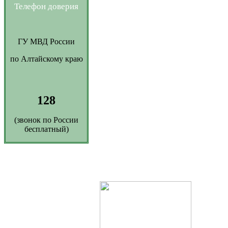
Телефон доверия
ГУ МВД России
по Алтайскому краю
128
(звонок по России
бесплатный)