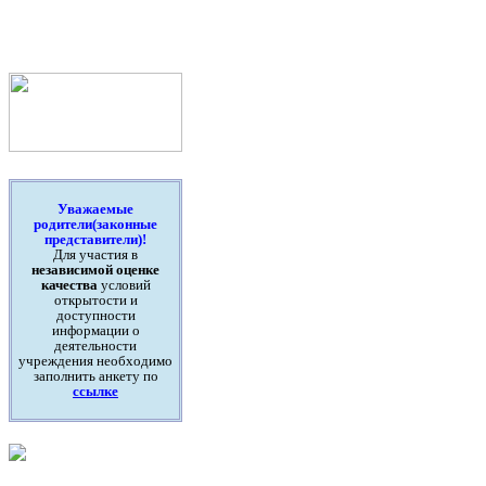
Уважаемые
родители(законные
представители)!
Для участия в
независимой оценке
качества
условий
открытости и
доступности
информации о
деятельности
учреждения необходимо
заполнить анкету по
ссылке