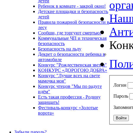
детей
орга
Ребенок в комнате - закрой окно!
Детские площадки и безопасность
Наш
детей
Правила пожарной безопасности в
лесу
Анти
Сообщи, где торгуют смертью!
Коммунальные ЧП и техническая
Кон
безопасность
Безопасность на льду
Декрет о безопасности ребенка в
автомобиле
Поли
Конкурс "Рождественская звезда"
КОНКУРС «ДОРОГОЮ ДОБРА»
Конкурс "Лучше всех на свете
мамочка моя"
Логин
Конкурс чтецов "Мы по радуге
идём"
Пароль
Есть такая профессия - Родину
защищать!
Запомнит
Фестиваль-конкурс «Золотые
ворота»
Забыли пароль?