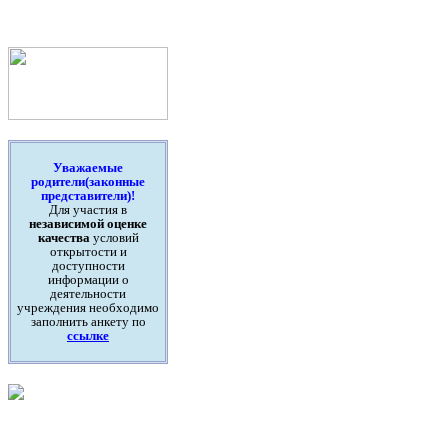
Уважаемые
родители(законные
представители)!
Для участия в
независимой оценке
качества
условий
открытости и
доступности
информации о
деятельности
учреждения необходимо
заполнить анкету по
ссылке